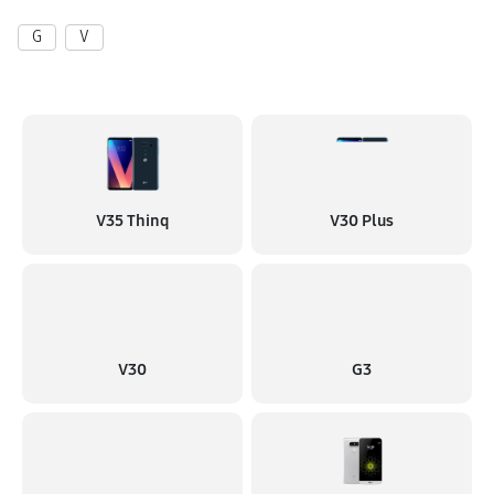
G
V
Замена материнской платы
1080 руб
60 минут
V35 Thinq
V30 Plus
V30
G3