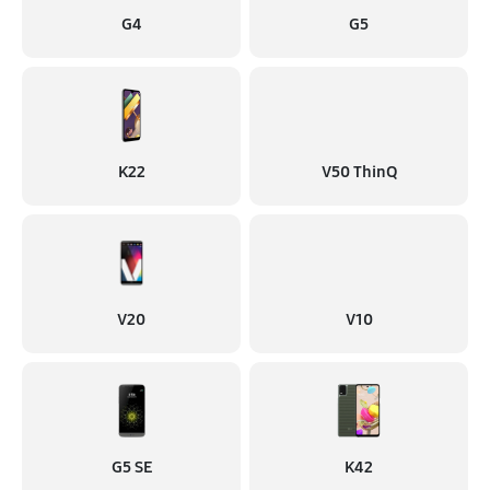
G4
G5
K22
V50 ThinQ
V20
V10
G5 SE
K42