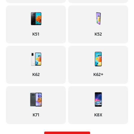
K51
K52
K62
K62+
K71
K8X