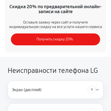
Ремонт GPS-модуля
Скидка 20% по предварительной онлайн-
450 руб
60 минут
записи на сайте
Замена разъема питания
Оставьте заявку через сайт и получите
индивидуальную скидку на все услуги нашего сервиса
790 руб
45 минут
Получить скидку 20%
Комплексная чистка
810 руб
60 минут
Замена USB порта
450 руб
60 минут
Неисправности телефона LG
Замена кнопки включения
680 руб
60 минут
Экран (дисплей)
9
Замена камеры
500 руб
30 минут