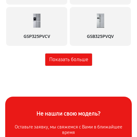
GSP325PVCV
GSB325PVQV
Не нашли свою модель?
Оставьте заявку, мы свяжемся с
Вами в ближайшее
время