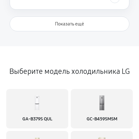
Замена реле
500 руб
60 минут
Показать ещё
Замена нагревателя оттайки
450 руб
60 минут
Выберите модель холодильника LG
GA-B379S QUL
GC-B459SMSM