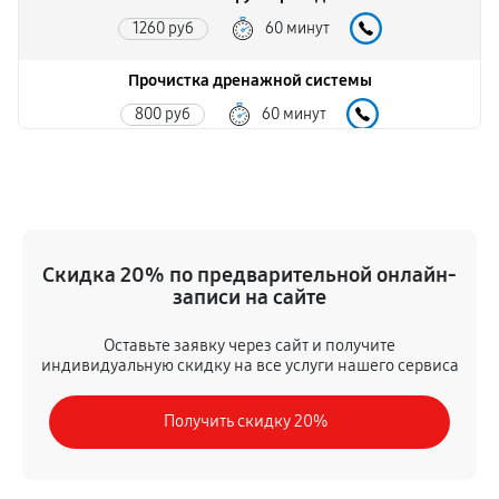
1260 руб
60 минут
Прочистка дренажной системы
800 руб
60 минут
Ремонт датчика морозильного отделения
410 руб
60 минут
Устранение засора трубопровода
Скидка 20% по предварительной онлайн-
720 руб
60 минут
записи на сайте
Ремонт испарителя
Оставьте заявку через сайт и получите
индивидуальную скидку на все услуги нашего сервиса
590 руб
60 минут
Получить скидку 20%
Замена таймера
640 руб
60 минут